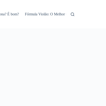
iona? É bom?
Fórmula Violão: O Melhor Curso de Violão Online!