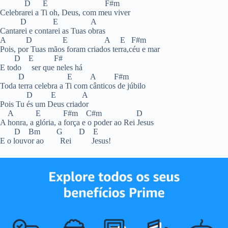
D E F#m
Celebrarei a Ti oh, Deus, com meu viver
D E A
Cantarei e contarei as Tuas obras
A D E A E F#m
Pois, por Tuas mãos foram criados terra,céu e mar
D E F#
E todo ser que neles há
D E A F#m
Toda terra celebra a Ti com cânticos de júbilo
D E A
Pois Tu és um Deus criador
A E F#m C#m D
A honra, a glória, a força e o poder ao Rei Jesus
D Bm G D E
E o louvor ao Rei Jesus!