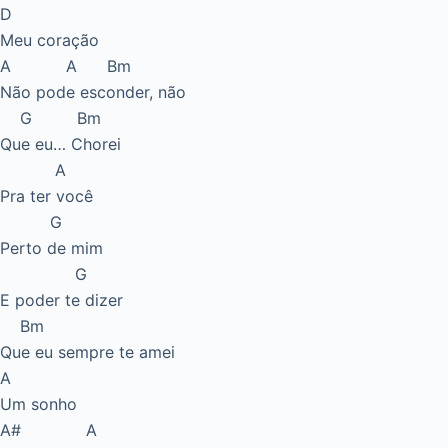
D
Meu coração
A A Bm
Não pode esconder, não
G Bm
Que eu… Chorei
A
Pra ter você
G
Perto de mim
G
E poder te dizer
Bm
Que eu sempre te amei
A
Um sonho
A# A