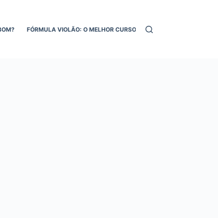
BOM?
FÓRMULA VIOLÃO: O MELHOR CURSO DE VIOLÃO ONLINE!
MEL