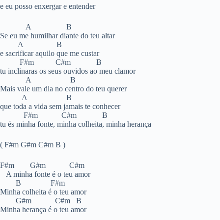
e eu posso enxergar e entender
A B
Se eu me humilhar diante do teu altar
A B
e sacrificar aquilo que me custar
F#m C#m B
tu inclinaras os seus ouvidos ao meu clamor
A B
Mais vale um dia no centro do teu querer
A B
que toda a vida sem jamais te conhecer
F#m C#m B
tu és minha fonte, minha colheita, minha herança
( F#m G#m C#m B )
F#m G#m C#m
A minha fonte é o teu amor
B F#m
Minha colheita é o teu amor
G#m C#m B
Minha herança é o teu amor