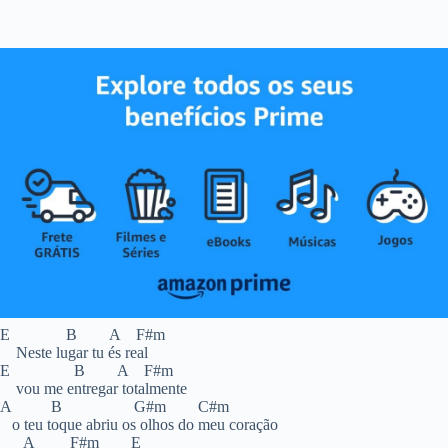
E B A F#m
Neste lugar tu és real
E B A F#m
vou me entregar totalmente
A B G#m C#m
o teu toque abriu os olhos do meu coração
A F#m E