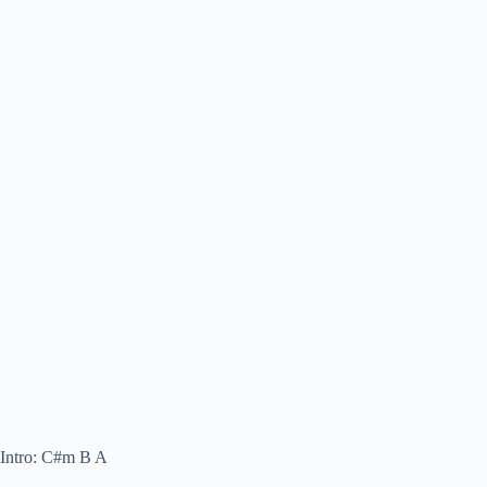
Intro: C#m B A