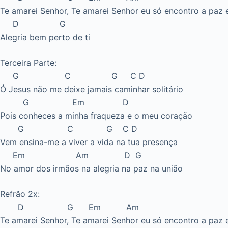
Me puseste uma brasa no peito e uma flecha na alma
Em Am D G
É difícil agora viver sem lembrar-me de ti
Refrão 2x:
D G Em Am
Te amarei Senhor, Te amarei Senhor eu só encontro a paz 
D G
Alegria bem perto de ti
Segunda Parte:
G C G C D
Eu pensei muitas vezes calar e não dá nem resposta
G Em D
Eu pensei na fuga esconder-me, ir longe de ti
G C G C D
Mas tua força venceu e ao final e eu fiquei seduzido