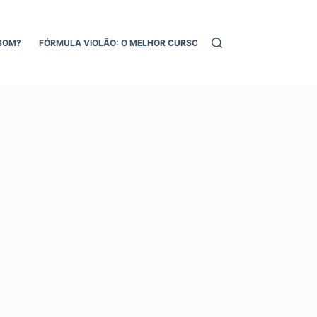
BOM?
FÓRMULA VIOLÃO: O MELHOR CURSO DE VIOLÃO ONLINE!
MEL