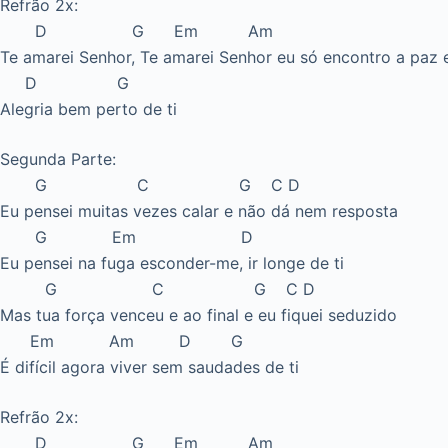
Intro: A#
G C G C D
Me chamaste para caminhar na vida contigo
G Em D
Decidi para sempre seguir-te , não voltar atrás
G C G C D