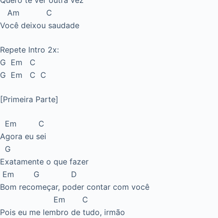
Quero te ver outra vez
Am C
Você deixou saudade
Repete Intro 2x:
G Em C
G Em C C
[Primeira Parte]
Em C
Agora eu sei
G
Exatamente o que fazer
Em G D
Bom recomeçar, poder contar com você
Em C
Pois eu me lembro de tudo, irmão