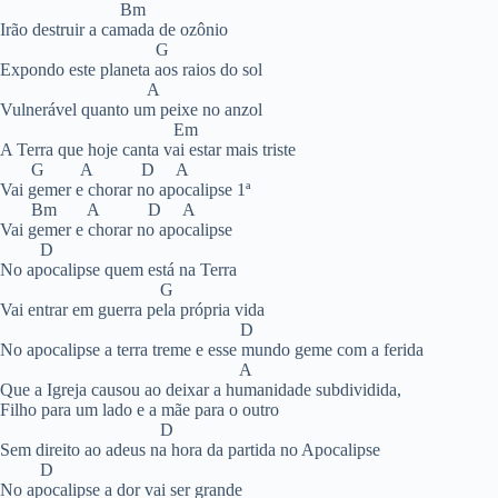
Bm
Irão destruir a camada de ozônio
G
Expondo este planeta aos raios do sol
A
Vulnerável quanto um peixe no anzol
Em
A Terra que hoje canta vai estar mais triste
G A D A
Vai gemer e chorar no apocalipse 1ª
Bm A D A
Vai gemer e chorar no apocalipse
D
No apocalipse quem está na Terra
G
Vai entrar em guerra pela própria vida
D
No apocalipse a terra treme e esse mundo geme com a ferida
A
Que a Igreja causou ao deixar a humanidade subdividida,
Filho para um lado e a mãe para o outro
D
Sem direito ao adeus na hora da partida no Apocalipse
D
No apocalipse a dor vai ser grande