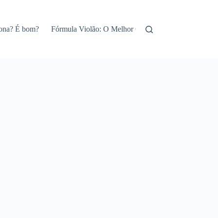
iona? É bom?
Fórmula Violão: O Melhor Curso de Violão Online!