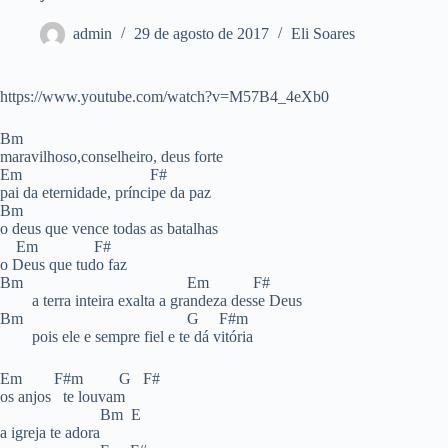
admin
29 de agosto de 2017
Eli Soares
https://www.youtube.com/watch?v=M57B4_4eXb0
Bm
maravilhoso,conselheiro, deus forte
Em F#
pai da eternidade, príncipe da paz
Bm
o deus que vence todas as batalhas
Em F#
o Deus que tudo faz
Bm Em F#
a terra inteira exalta a grandeza desse Deus
Bm G F#m
pois ele e sempre fiel e te dá vitória
Em F#m G F#
os anjos te louvam
Bm E
a igreja te adora