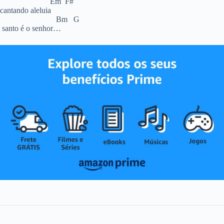
Em F#
cantando aleluia
Bm G
santo é o senhor…