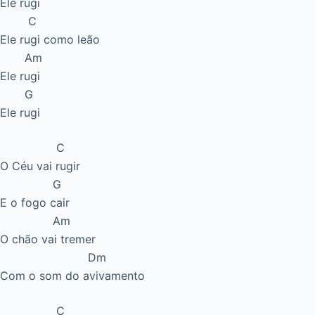
Ele rugi
C
Ele rugi como leão
Am
Ele rugi
G
Ele rugi
C
O Céu vai rugir
G
E o fogo cair
Am
O chão vai tremer
Dm
Com o som do avivamento
C