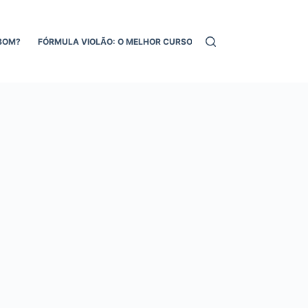
BOM?
FÓRMULA VIOLÃO: O MELHOR CURSO DE VIOLÃO ONLINE!
MEL