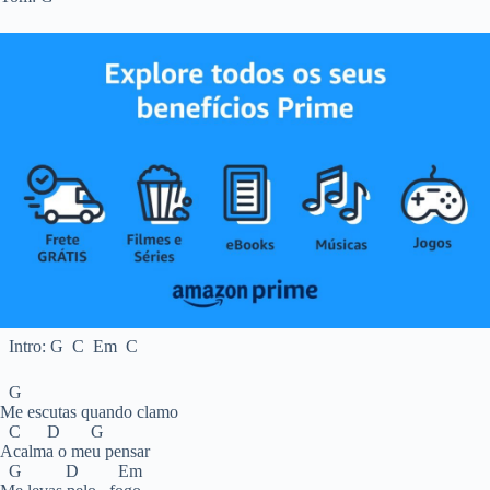
Intro: G C Em C
G
Me escutas quando clamo
C D G
Acalma o meu pensar
G D Em