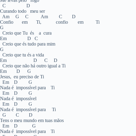
Me levas pelo fogo
C D
Curando todo meu ser
Am G C Am C D
Confio em Ti, confio em Ti
G
Creio que Tu és a cura
Em D C
Creio que és tudo para mim
G
Creio que tu és a vida
Em D C D
Creio que não há outro igual a Ti
Em D G
Jesus, eu preciso de Ti
Em D G
Nada é impossível para Ti
Em D G
Nada é impossível
Em D G
Nada é impossível para Ti
G C D
Tens o meu mundo em tuas mãos
Em D G
Nada é impossível para Ti