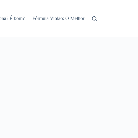
iona? É bom?
Fórmula Violão: O Melhor Curso de Violão Online!