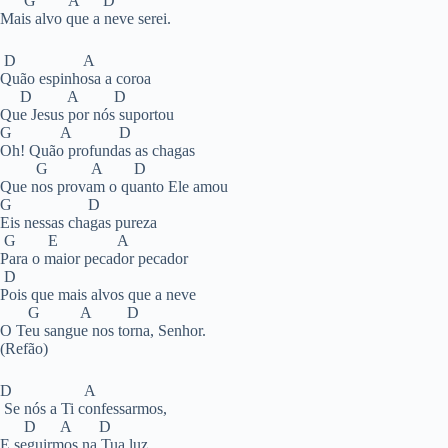
G A D
Mais alvo que a neve serei.
D A
Quão espinhosa a coroa
D A D
Que Jesus por nós suportou
G A D
Oh! Quão profundas as chagas
G A D
Que nos provam o quanto Ele amou
G D
Eis nessas chagas pureza
G E A
Para o maior pecador pecador
D
Pois que mais alvos que a neve
G A D
O Teu sangue nos torna, Senhor.
(Refão)
D A
Se nós a Ti confessarmos,
D A D
E seguirmos na Tua luz,