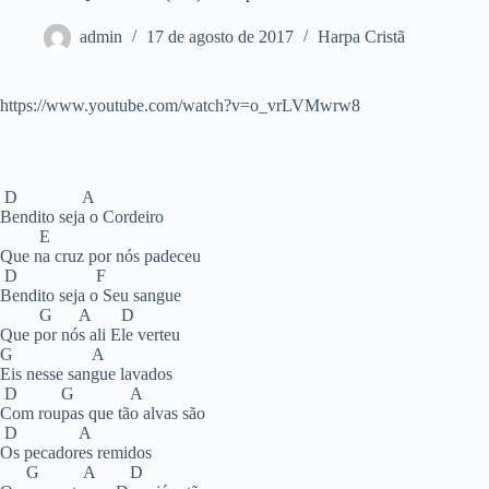
admin
17 de agosto de 2017
Harpa Cristã
https://www.youtube.com/watch?v=o_vrLVMwrw8
D A
Bendito seja o Cordeiro
E
Que na cruz por nós padeceu
D F
Bendito seja o Seu sangue
G A D
Que por nós ali Ele verteu
G A
Eis nesse sangue lavados
D G A
Com roupas que tão alvas são
D A
Os pecadores remidos
G A D