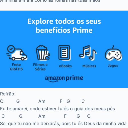
A minha alma é como as folhas nas tuas mãos
Refrão:
C G Am F G C
Eu te amarei, onde estiver tu és o guia dos meus pés
C G Am F G C
Sei que tu não me deixarás, pois tu és Deus da minha vida