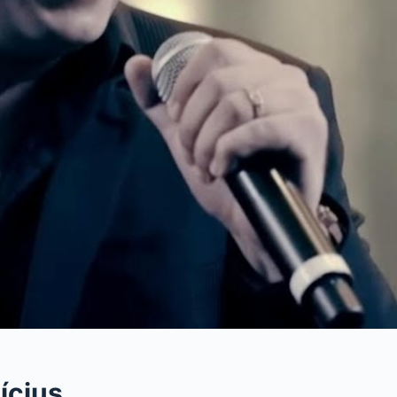
ícius