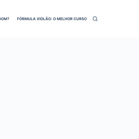
BOM?
FÓRMULA VIOLÃO: O MELHOR CURSO DE VIOLÃO ONLINE!
MEL