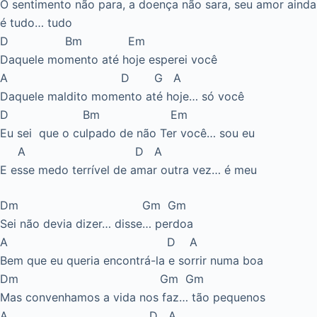
O sentimento não para, a doença não sara, seu amor ainda
é tudo… tudo
D Bm Em
Daquele momento até hoje esperei você
A D G A
Daquele maldito momento até hoje… só você
D Bm Em
Eu sei que o culpado de não Ter você… sou eu
A D A
E esse medo terrível de amar outra vez… é meu
Dm Gm Gm
Sei não devia dizer… disse… perdoa
A D A
Bem que eu queria encontrá-la e sorrir numa boa
Dm Gm Gm
Mas convenhamos a vida nos faz… tão pequenos
A D A