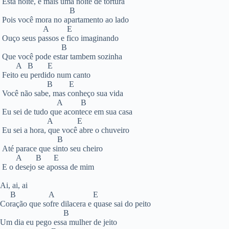
Esta noite, é mais uma noite de tortura
B
Pois você mora no apartamento ao lado
A E
Ouço seus passos e fico imaginando
B
Que você pode estar tambem sozinha
A B E
Feito eu perdido num canto
B E
Você não sabe, mas conheço sua vida
A B
Eu sei de tudo que acontece em sua casa
A E
Eu sei a hora, que você abre o chuveiro
B
Até parace que sinto seu cheiro
A B E
E o desejo se apossa de mim
Ai, ai, ai
B A E
Coração que sofre dilacera e quase sai do peito
B
Um dia eu pego essa mulher de jeito