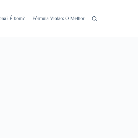
iona? É bom?
Fórmula Violão: O Melhor Curso de Violão Online!