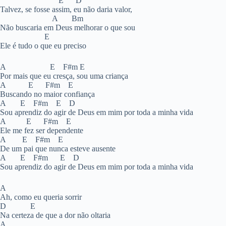
E D
Talvez, se fosse assim, eu não daria valor,
A Bm
Não buscaria em Deus melhorar o que sou
E
Ele é tudo o que eu preciso
A E F#m E
Por mais que eu cresça, sou uma criança
A E F#m E
Buscando no maior confiança
A E F#m E D
Sou aprendiz do agir de Deus em mim por toda a minha vida
A E F#m E
Ele me fez ser dependente
A E F#m E
De um pai que nunca esteve ausente
A E F#m E D
Sou aprendiz do agir de Deus em mim por toda a minha vida
A
Ah, como eu queria sorrir
D E
Na certeza de que a dor não oltaria
A