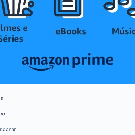
os
mpo
andonar