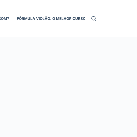
BOM?
FÓRMULA VIOLÃO: O MELHOR CURSO DE VIOLÃO ONLINE!
MEL