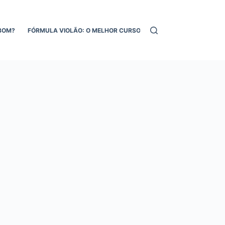
BOM?
FÓRMULA VIOLÃO: O MELHOR CURSO DE VIOLÃO ONLINE!
MEL