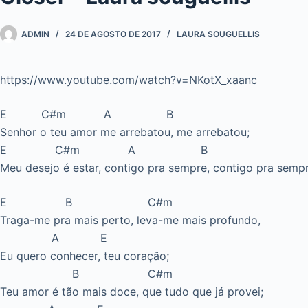
ADMIN
24 DE AGOSTO DE 2017
LAURA SOUGUELLIS
https://www.youtube.com/watch?v=NKotX_xaanc
E C#m A B
Senhor o teu amor me arrebatou, me arrebatou;
E C#m A B
Meu desejo é estar, contigo pra sempre, contigo pra sempr
E B C#m
Traga-me pra mais perto, leva-me mais profundo,
A E
Eu quero conhecer, teu coração;
B C#m
Teu amor é tão mais doce, que tudo que já provei;