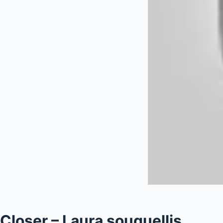
Closer – Laura souguellis