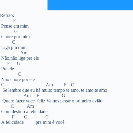
Refrão:
F
Pense em mim
G
Chore por mim
C
Liga pra mim
Am
Não,não liga pra ele
F G
Pra ele
C
Não chore por ele
C Am F C
Se lembre que eu há muito tempo te amo, te amo,te amo
Am F G
Quero fazer voce feliz Vamos pegar o primeiro avião
C Am
Com destino a felicidade
F G C
A felicidade pra mim é você