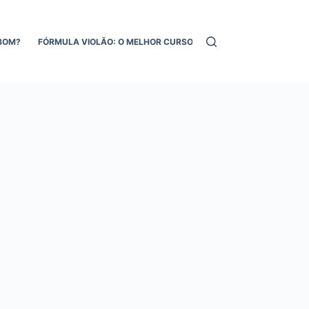
BOM?
FÓRMULA VIOLÃO: O MELHOR CURSO DE VIOLÃO ONLINE!
MEL