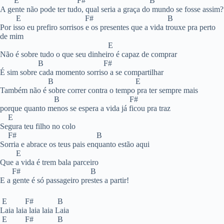
E F# B
A gente não pode ter tudo, qual seria a graça do mundo se fosse assim?
E F# B
Por isso eu prefiro sorrisos e os presentes que a vida trouxe pra perto
de mim
E
Não é sobre tudo o que seu dinheiro é capaz de comprar
B F#
É sim sobre cada momento sorriso a se compartilhar
B E
Também não é sobre correr contra o tempo pra ter sempre mais
B F#
porque quanto menos se espera a vida já ficou pra traz
E
Segura teu filho no colo
F# B
Sorria e abrace os teus pais enquanto estão aqui
E
Que a vida é trem bala parceiro
F# B
E a gente é só passageiro prestes a partir!
E F# B
Laia laia laia laia Laia
E F# B