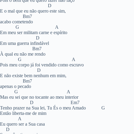
Pois o bem que eu quero fazer não faço
D
E o mal que eu não quero este sim,
Bm7
acabo cometendo
G A
Em meu ser militam carne e espírito
D
Em uma guerra infindável
Bm7
À qual eu não me rendo
G A
Pois meu corpo já foi vendido como escravo
D
E não existe bem nenhum em mim,
Bm7
apenas o pecado
G A
Mas eu sei que no tocante ao meu interior
D Em7
Tenho prazer na Sua lei, Tu És o meu Amado G
Então liberta-me de mim
A
Eu quero ser a Sua casa
D