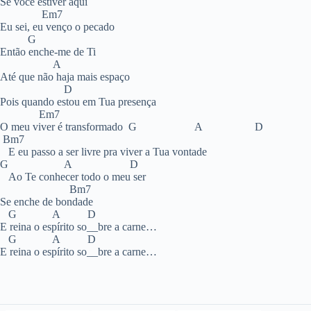
Se você estiver aqui
Em7
Eu sei, eu venço o pecado
G
Então enche-me de Ti
A
Até que não haja mais espaço
D
Pois quando estou em Tua presença
Em7
O meu viver é transformado G A D
Bm7
E eu passo a ser livre pra viver a Tua vontade
G A D
Ao Te conhecer todo o meu ser
Bm7
Se enche de bondade
G A D
E reina o espírito so__bre a carne…
G A D
E reina o espírito so__bre a carne…