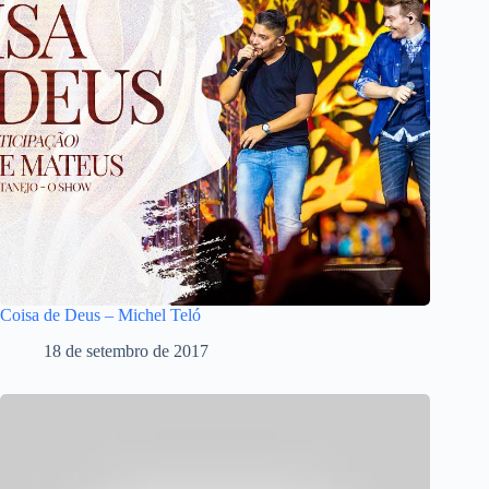
Coisa de Deus – Michel Teló
18 de setembro de 2017