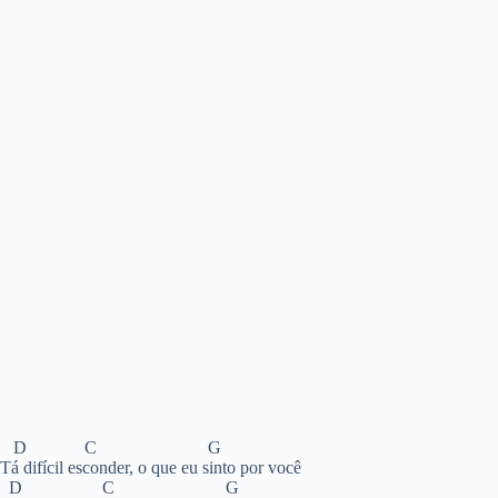
D C G
Tá difícil esconder, o que eu sinto por você
D C G