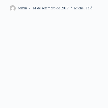
admin
14 de setembro de 2017
Michel Teló