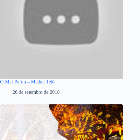
O Mar Parou – Michel Teló
26 de setembro de 2018