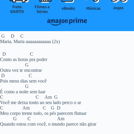
G D C
Maria, Maria aaaaaaaaaaaa (2x)
D C
Conto as horas pra poder
G
Outra vez te encontrar
D C
Pois meus dias sem você
G
É como a noite sem luar
C C Am G
Você me deixa tonto ao seu lado perco o ar
C Am C G D
Meu corpo treme todo, os pés parecem flutuar
G C Am
Quando estou com você, o mundo parece não girar