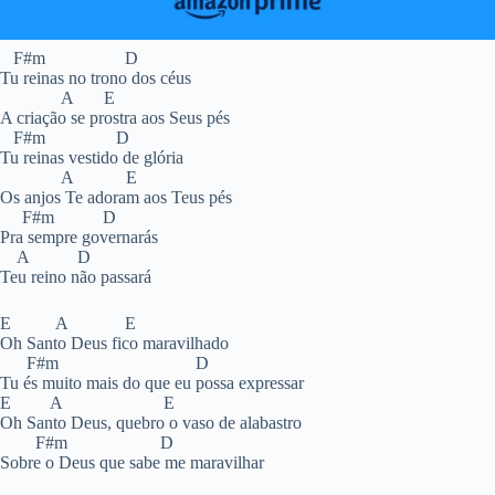
F#m D
Tu reinas no trono dos céus
A E
A criação se prostra aos Seus pés
F#m D
Tu reinas vestido de glória
A E
Os anjos Te adoram aos Teus pés
F#m D
Pra sempre governarás
A D
Teu reino não passará
E A E
Oh Santo Deus fico maravilhado
F#m D
Tu és muito mais do que eu possa expressar
E A E
Oh Santo Deus, quebro o vaso de alabastro
F#m D
Sobre o Deus que sabe me maravilhar