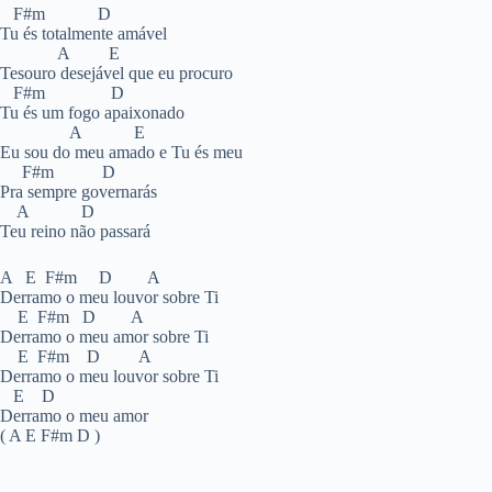
F#m D
Tu és totalmente amável
A E
Tesouro desejável que eu procuro
F#m D
Tu és um fogo apaixonado
A E
Eu sou do meu amado e Tu és meu
F#m D
Pra sempre governarás
A D
Teu reino não passará
A E F#m D A
Derramo o meu louvor sobre Ti
E F#m D A
Derramo o meu amor sobre Ti
E F#m D A
Derramo o meu louvor sobre Ti
E D
Derramo o meu amor
( A E F#m D )