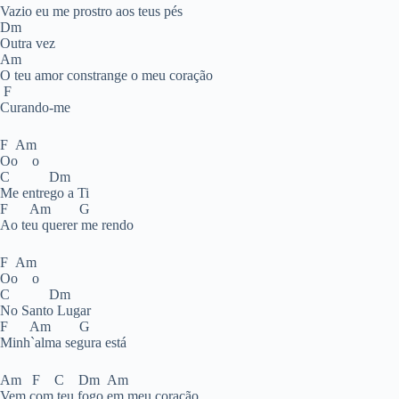
Vazio eu me prostro aos teus pés
Dm
Outra vez
Am
O teu amor constrange o meu coração
F
Curando-me
F Am
Oo o
C Dm
Me entrego a Ti
F Am G
Ao teu querer me rendo
F Am
Oo o
C Dm
No Santo Lugar
F Am G
Minh`alma segura está
Am F C Dm Am
Vem com teu fogo em meu coração