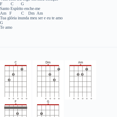
F C G
Santo Espírito enche-me
Am F C Dm Am
Tua glória inunda meu ser e eu te amo
G
Te amo