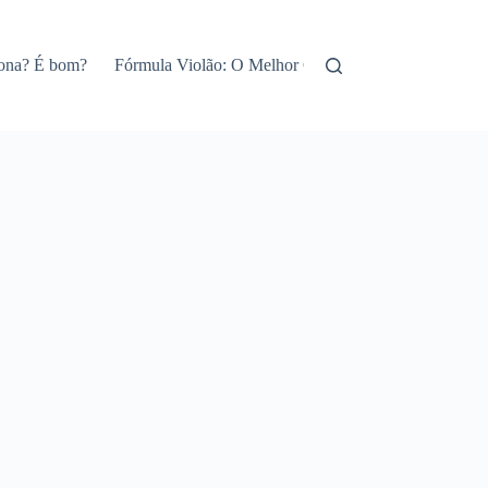
iona? É bom?
Fórmula Violão: O Melhor Curso de Violão Online!