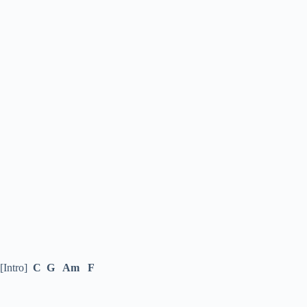
[Intro]
C G Am F