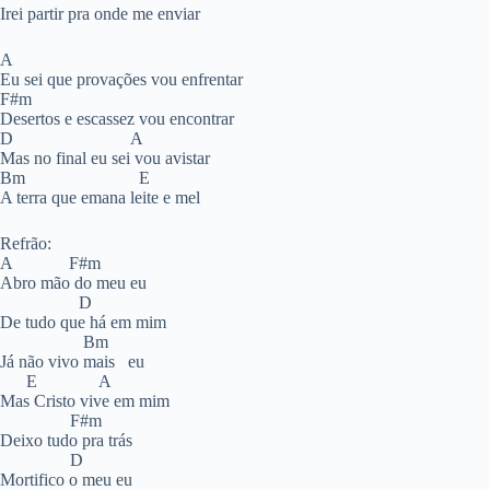
Irei partir pra onde me enviar
A
Eu sei que provações vou enfrentar
F#m
Desertos e escassez vou encontrar
D A
Mas no final eu sei vou avistar
Bm E
A terra que emana leite e mel
Refrão:
A F#m
Abro mão do meu eu
D
De tudo que há em mim
Bm
Já não vivo mais eu
E A
Mas Cristo vive em mim
F#m
Deixo tudo pra trás
D
Mortifico o meu eu