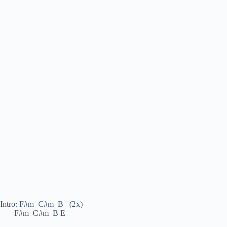
Intro: F#m C#m B (2x)
F#m C#m B E