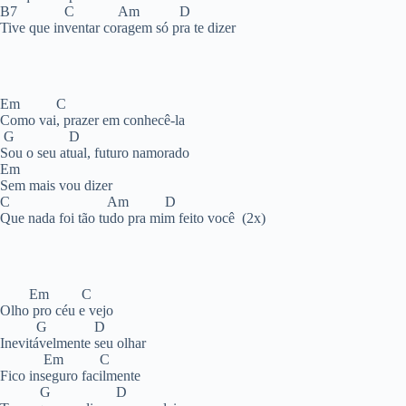
B7 C Am D
Tive que inventar coragem só pra te dizer
Em C
Como vai, prazer em conhecê-la
G D
Sou o seu atual, futuro namorado
Em
Sem mais vou dizer
C Am D
Que nada foi tão tudo pra mim feito você (2x)
Em C
Olho pro céu e vejo
G D
Inevitávelmente seu olhar
Em C
Fico inseguro facilmente
G D