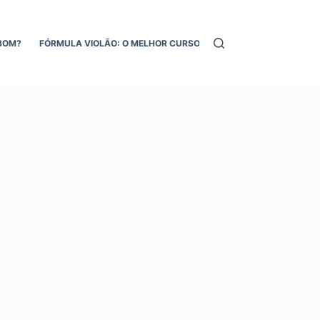
BOM?
FÓRMULA VIOLÃO: O MELHOR CURSO DE VIOLÃO ONLINE!
MEL