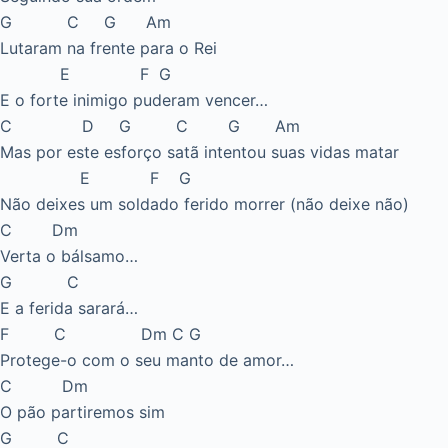
G C G Am
Lutaram na frente para o Rei
E F G
E o forte inimigo puderam vencer…
C D G C G Am
Mas por este esforço satã intentou suas vidas matar
E F G
Não deixes um soldado ferido morrer (não deixe não)
C Dm
Verta o bálsamo…
G C
E a ferida sarará…
F C Dm C G
Protege-o com o seu manto de amor…
C Dm
O pão partiremos sim
G C