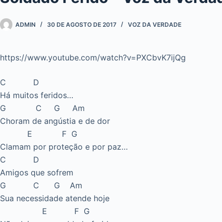
ADMIN
30 DE AGOSTO DE 2017
VOZ DA VERDADE
https://www.youtube.com/watch?v=PXCbvK7ijQg
C D
Há muitos feridos…
G C G Am
Choram de angústia e de dor
E F G
Clamam por proteção e por paz…
C D
Amigos que sofrem
G C G Am
Sua necessidade atende hoje
E F G