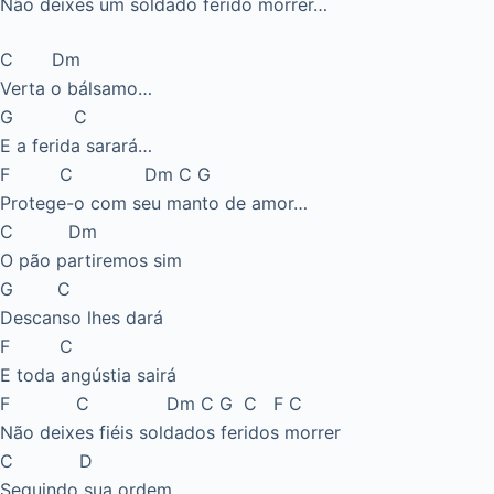
Não deixes um soldado ferido morrer…
C Dm
Verta o bálsamo…
G C
E a ferida sarará…
F C Dm C G
Protege-o com seu manto de amor…
C Dm
O pão partiremos sim
G C
Descanso lhes dará
F C
E toda angústia sairá
F C Dm C G C F C
Não deixes fiéis soldados feridos morrer
C D
Seguindo sua ordem