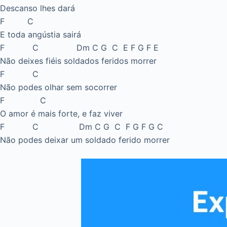
Descanso lhes dará
F C
E toda angústia sairá
F C Dm C G C E F G F E
Não deixes fiéis soldados feridos morrer
F C
Não podes olhar sem socorrer
F C
O amor é mais forte, e faz viver
F C Dm C G C F G F G C
Não podes deixar um soldado ferido morrer