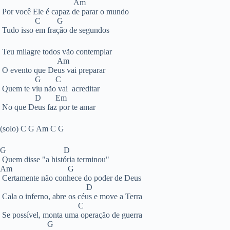
Am
Por você Ele é capaz de parar o mundo
C G
Tudo isso em fração de segundos
Teu milagre todos vão contemplar
Am
O evento que Deus vai preparar
G C
Quem te viu não vai acreditar
D Em
No que Deus faz por te amar
(solo) C G Am C G
G D
Quem disse "a história terminou"
Am G
Certamente não conhece do poder de Deus
D
Cala o inferno, abre os céus e move a Terra
C
Se possível, monta uma operação de guerra
G