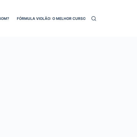
BOM?
FÓRMULA VIOLÃO: O MELHOR CURSO DE VIOLÃO ONLINE!
MEL