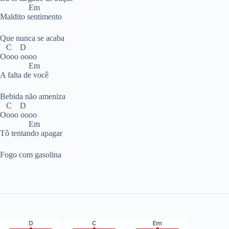
Em
Maldito sentimento
Que nunca se acaba
C D
Oooo oooo
Em
A falta de você
Bebida não ameniza
C D
Oooo oooo
Em
Tô tentando apagar
Fogo com gasolina