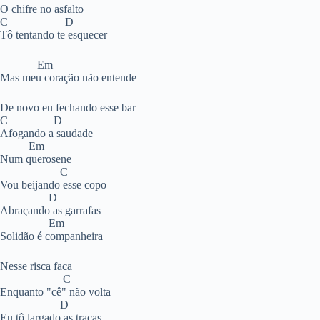
O chifre no asfalto
C D
Tô tentando te esquecer
Em
Mas meu coração não entende
De novo eu fechando esse bar
C D
Afogando a saudade
Em
Num querosene
C
Vou beijando esse copo
D
Abraçando as garrafas
Em
Solidão é companheira
Nesse risca faca
C
Enquanto "cê" não volta
D
Eu tô largado as traças