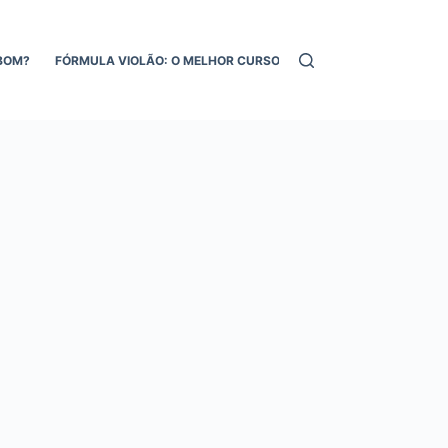
BOM?
FÓRMULA VIOLÃO: O MELHOR CURSO DE VIOLÃO ONLINE!
MEL