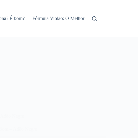
iona? É bom?
Fórmula Violão: O Melhor Curso de Violão Online!
Adão Negro
Bom – Adão Negro