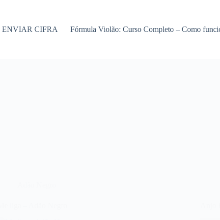
ENVIAR CIFRA
Fórmula Violão: Curso Completo – Como func
Adão Negro
Me liga – Adão Negro
Anjo 