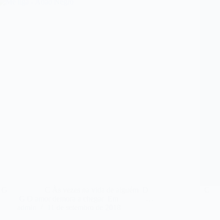
G C Às vezes na vida de alguém D
C D
G O amor demora a chegar Em …
C Ma
admin
11 de setembro de 2018