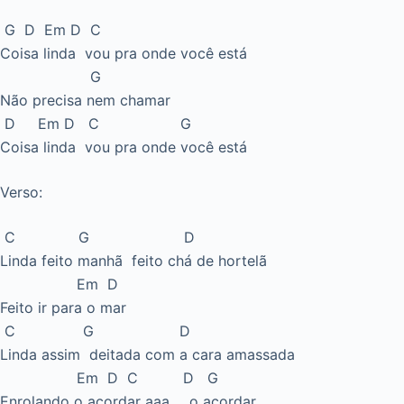
G D Em D C
Coisa linda vou pra onde você está
G
Não precisa nem chamar
D Em D C G
Coisa linda vou pra onde você está
Verso:
C G D
Linda feito manhã feito chá de hortelã
Em D
Feito ir para o mar
C G D
Linda assim deitada com a cara amassada
Em D C D G
Enrolando o acordar aaa…. o acordar