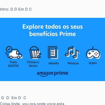
Intro: G D Em D C
G D Em D C
Coisa linda vou pra onde voce esta