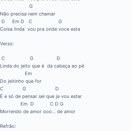
G
Não precisa nem chamar
D Em D C G
Coisa linda vou pra onde voce esta
Verso:
C G D
Linda do jeito que é da cabeça ao pé
Em
Do jeitinho que for
C G D
É e só de pensar sei que ja vou estar
Em D C D G
Morrendo de amor ooo… de amor
Refrão: