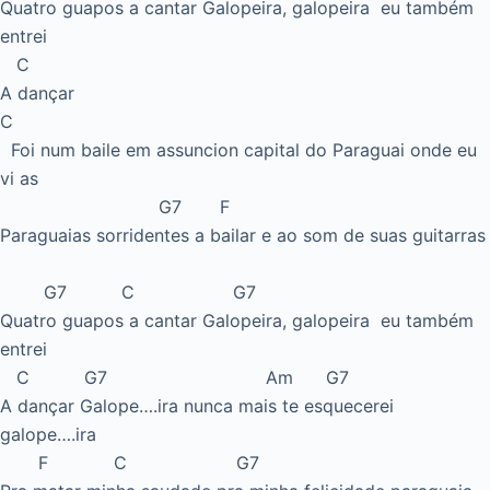
Quatro guapos a cantar Galopeira, galopeira eu também
entrei
C
A dançar
C
Foi num baile em assuncion capital do Paraguai onde eu
vi as
G7 F
Paraguaias sorridentes a bailar e ao som de suas guitarras
G7 C G7
Quatro guapos a cantar Galopeira, galopeira eu também
entrei
C G7 Am G7
A dançar Galope….ira nunca mais te esquecerei
galope….ira
F C G7