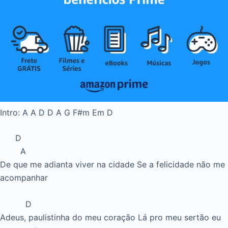
Intro: A A D D A G F#m Em D
D
A
De que me adianta viver na cidade Se a felicidade não me
acompanhar
D
Adeus, paulistinha do meu coração Lá pro meu sertão eu