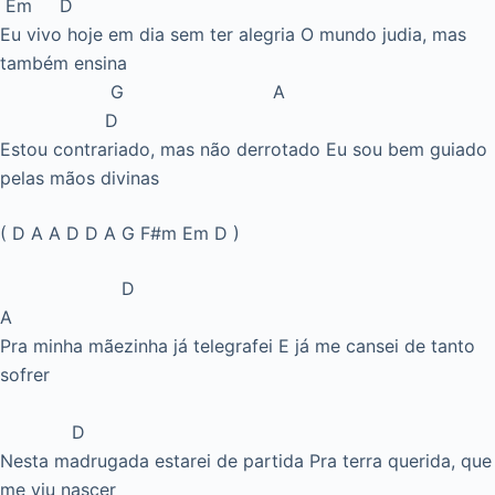
Em D
Eu vivo hoje em dia sem ter alegria O mundo judia, mas
também ensina
G A
D
Estou contrariado, mas não derrotado Eu sou bem guiado
pelas mãos divinas
( D A A D D A G F#m Em D )
D
A
Pra minha mãezinha já telegrafei E já me cansei de tanto
sofrer
D
Nesta madrugada estarei de partida Pra terra querida, que
me viu nascer