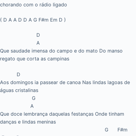
chorando com o rádio ligado
( D A A D D A G F#m Em D )
D
A
Que saudade imensa do campo e do mato Do manso
regato que corta as campinas
D
Aos domingos ia passear de canoa Nas lindas lagoas de
águas cristalinas
G
A
Que doce lembrança daquelas festanças Onde tinham
danças e lindas meninas
G F#m