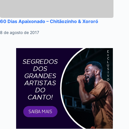
60 Dias Apaixonado – Chitãozinho & Xororó
8 de agosto de 2017