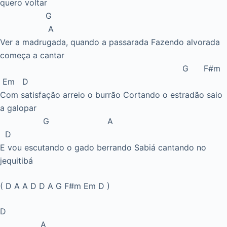
quero voltar
G
A
Ver a madrugada, quando a passarada Fazendo alvorada
começa a cantar
G F#m
Em D
Com satisfação arreio o burrão Cortando o estradão saio
a galopar
G A
D
E vou escutando o gado berrando Sabiá cantando no
jequitibá
( D A A D D A G F#m Em D )
D
A