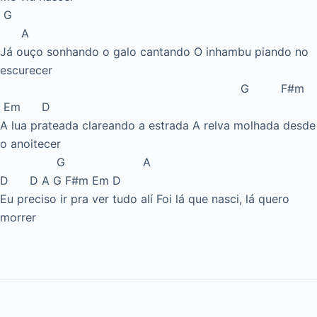
G
A
Já ouço sonhando o galo cantando O inhambu piando no
escurecer
G F#m
Em D
A lua prateada clareando a estrada A relva molhada desde
o anoitecer
G A
D D A G F#m Em D
Eu preciso ir pra ver tudo alí Foi lá que nasci, lá quero
morrer