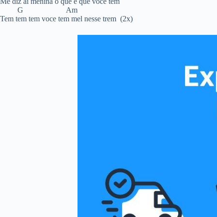
Me diz aí menina o que é que voce tem
G Am
Tem tem tem voce tem mel nesse trem (2x)