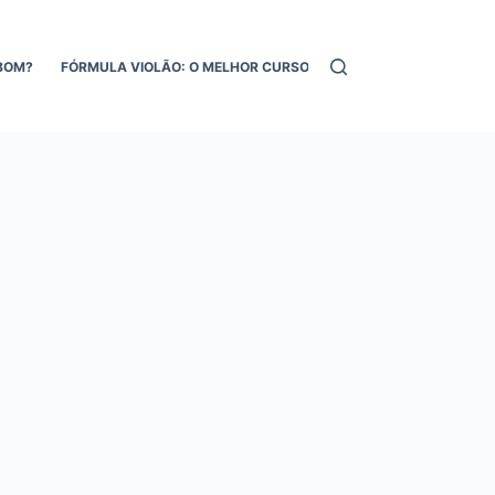
BOM?
FÓRMULA VIOLÃO: O MELHOR CURSO DE VIOLÃO ONLINE!
MEL