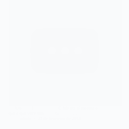
Am F C Me diz aí menina o
que é que voce tem G …
admin
27 de fevereiro de 2018