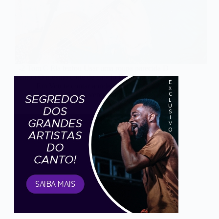
-2 Tom C Ela tentou Usar uma roupa parecida D
Tentou O mesmo corte de cabelo Bm Tentou
Em Vou te contar aonde ela errou …
admin
27 de fevereiro de 2018