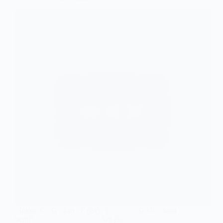
Intro: C G Em F (2x) C G Oi tudo
bem?! Am Há…