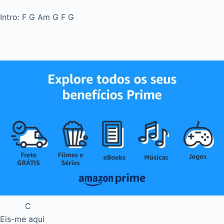
Intro: F G Am G F G
C
Eis-me aqui