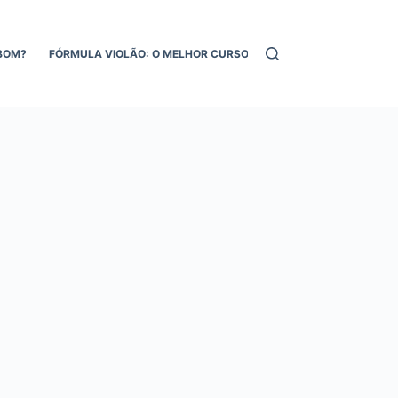
BOM?
FÓRMULA VIOLÃO: O MELHOR CURSO DE VIOLÃO ONLINE!
MEL