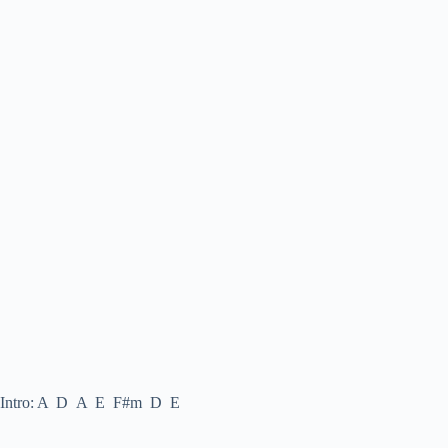
Intro: A D A E F#m D E