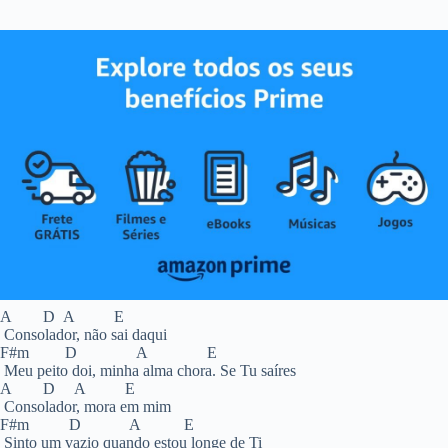
A D A E
Consolador, não sai daqui
F#m D A E
Meu peito doi, minha alma chora. Se Tu saíres
A D A E
Consolador, mora em mim
F#m D A E
Sinto um vazio quando estou longe de Ti