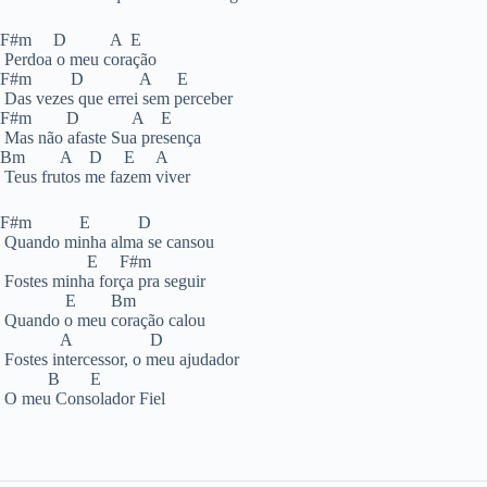
F#m D A E
Perdoa o meu coração
F#m D A E
Das vezes que errei sem perceber
F#m D A E
Mas não afaste Sua presença
Bm A D E A
Teus frutos me fazem viver
F#m E D
Quando minha alma se cansou
E F#m
Fostes minha força pra seguir
E Bm
Quando o meu coração calou
A D
Fostes intercessor, o meu ajudador
B E
O meu Consolador Fiel