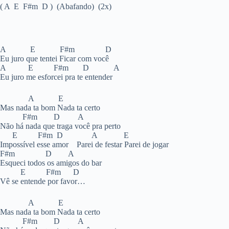
( A E F#m D ) (Abafando) (2x)
A E F#m D
Eu juro que tentei Ficar com você
A E F#m D A
Eu juro me esforcei pra te entender
A E
Mas nada ta bom Nada ta certo
F#m D A
Não há nada que traga você pra perto
E F#m D A E
Impossível esse amor Parei de festar Parei de jogar
F#m D A
Esqueci todos os amigos do bar
E F#m D
Vê se entende por favor…
A E
Mas nada ta bom Nada ta certo
F#m D A