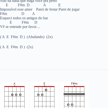
Não há nada que traga você pra perto
E F#m D A E
Impossível esse amor Parei de festar Parei de jogar
F#m D A
Esqueci todos os amigos do bar
E F#m D
Vê se entende por favor…
( A E F#m D ) (Abafando) (2x)
( A E F#m D ) (2x)