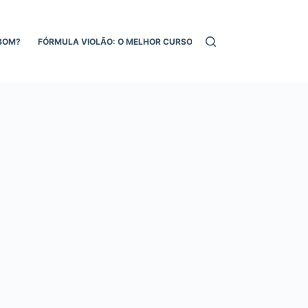
BOM?
FÓRMULA VIOLÃO: O MELHOR CURSO DE VIOLÃO ONLINE!
MEL