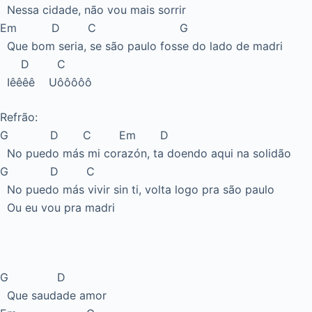
Nessa cidade, não vou mais sorrir
Em D C G
Que bom seria, se são paulo fosse do lado de madri
D C
Iêêêê Uôôôôô
Refrão:
G D C Em D
No puedo más mi corazón, ta doendo aqui na solidão
G D C
No puedo más vivir sin ti, volta logo pra são paulo
Ou eu vou pra madri
G D
Que saudade amor