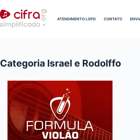
Pular
para
ATENDIMENTO LGPD
CONTATO
ENVI
o
conteúdo
Categoria
Israel e Rodolffo