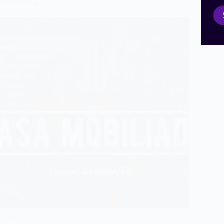
Rodolffo
[Intro] G D Am C G D