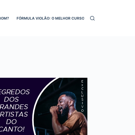
BOM?
FÓRMULA VIOLÃO: O MELHOR CURSO DE VIOLÃO ONLINE!
MEL