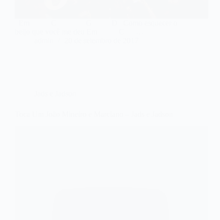
Em C G D Como esquecer o
beijo que você me deu Em C …
admin
20 de setembro de 2017
Jads e Jadson
Toca Um João Mineiro e Marciano – Jads e Jadson