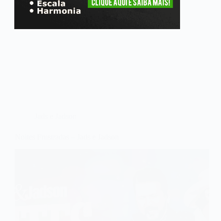
Jads e Jadson
Noites Frustradas – Jads e Jadson