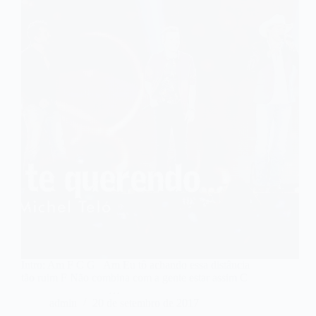
Intro: Am F C G Am Eu tô achando essa distância
tão ruim F Não combina com a gente estar assim C
…
admin
20 de setembro de 2017