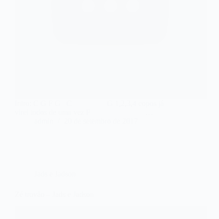
Intro: C G F G C G 1,2,3,4 copos já
virei todos de uma vez F …
admin
20 de setembro de 2017
Jads e Jadson
Zé trovão – Jads e Jadson