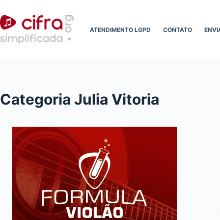
Pular
para
ATENDIMENTO LGPD
CONTATO
ENVI
o
conteúdo
Categoria
Julia Vitoria