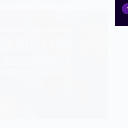
Quero Estar – Julia Vitoria
Tom: E[Intro] E G#m C#m A E [Primeira