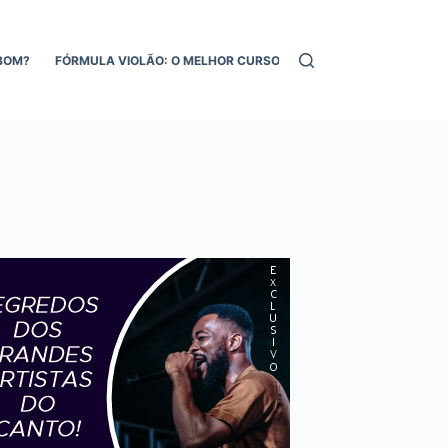
BOM?
FÓRMULA VIOLÃO: O MELHOR CURSO DE VIOLÃO ONLINE!
MEL