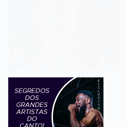
A Era uma vez Um dia em
que todo dia era bom A Delicioso gosto e o
bom…
admin
26 de setembro de 2017