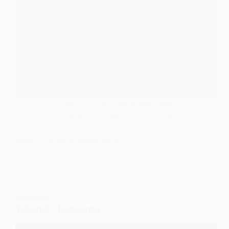
C G Am G Fica comigo Meu Mel C
G F A Tira o adeus das maos F
G C…
ADMIN
20 DE SETEMBRO DE 2017
LEONARDO
Talismã – Leonardo