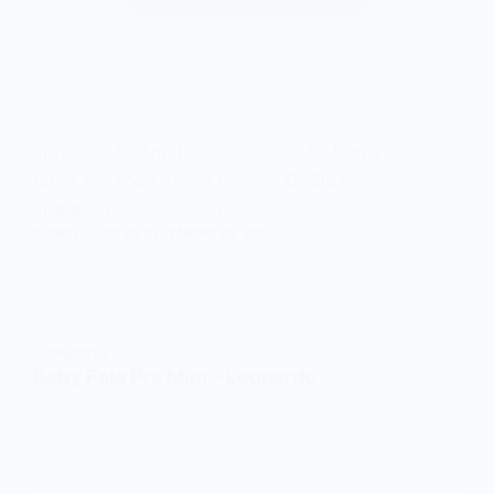
Intro: G E Am D G D Numa
tarde tão linda de sol C D Ela me
apareceu G D…
ADMIN
20 DE SETEMBRO DE 2017
LEONARDO
Baby Fala Pra Mim – Leonardo