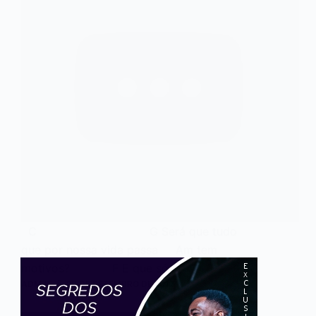
C G Será que tudo
que por nossa vida passa Am tem
motivos? F E que só…
ADMIN
20 DE SETEMBRO DE 2017